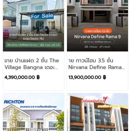
ขาย บ้านแฝด 2 ชั้น The
าย ทาวน์โฮม 3.5 ชั้น
Village Bangna เดอะ
Nirvana Define Rama
วิลเลจ บางนา (เดอะ
9 เนอวานา ดีฟายน์
4,390,000.00 ฿
13,900,000.00 ฿
วิลเลจ 76) 28 ตารางวา
พระราม 9 ติดอุโมงค์ หลัง
พื้นที่ใช้สอย 134 ตร.ม. 3
ราม ซ.รามคำแหง 24
ห้องนอน 2 ห้องน้ำ จอด
รถได้ 2 คัน เฟอร์นิเจอร์
Built-in ห้องแต่งตัว ห้อง
รับแขก และห้องครัว