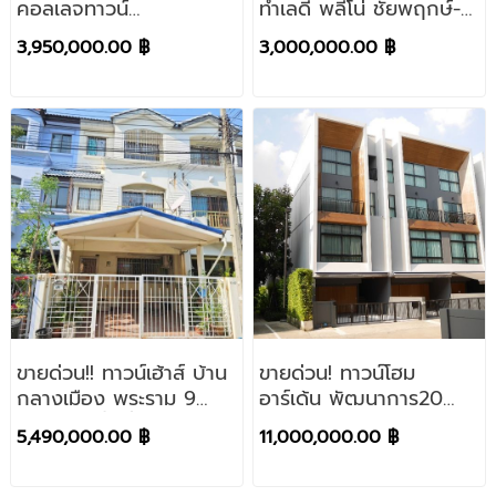
คอลเลจทาวน์
ทำเลดี พลีโน่ ชัยพฤกษ์-
ซ.รามคำแหง 24 ใกล้มหา
แจ้งวัฒนะ ปากเกร็ด
3,950,000.00 ฿
3,000,000.00 ฿
วิทยาลัยอัสสัมชัญ
นนทบุรี พื้นที่ 34 ตรว.
หัวหมาก
(หลังมุม)
ขายด่วน!! ทาวน์เฮ้าส์ บ้าน
ขายด่วน! ทาวน์โฮม
กลางเมือง พระราม 9
อาร์เด้น พัฒนาการ20
ซอย 43 เนื้อที่ 20 ตรว.
(หลังริม พร้อมผู้เช่า)
5,490,000.00 ฿
11,000,000.00 ฿