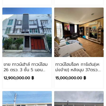
เขตหนองแขม กทม.
ขาย ทาวน์เฮ้าส์ ทาวน์โฮม
ทาวน์โฮมร็อค การ์เด้น(เห
26 ตรว. 3 ชั้น 5 นอน
ม่งจ๋าย) หลังมุม 37ตรว.
ซอยปรีดีพนมยงค์ สุขุมวิท
วังทองหลาง
12,900,000.00 ฿
15,000,000.00 ฿
71 ใกล้ เอกมัย ทองหล่อ