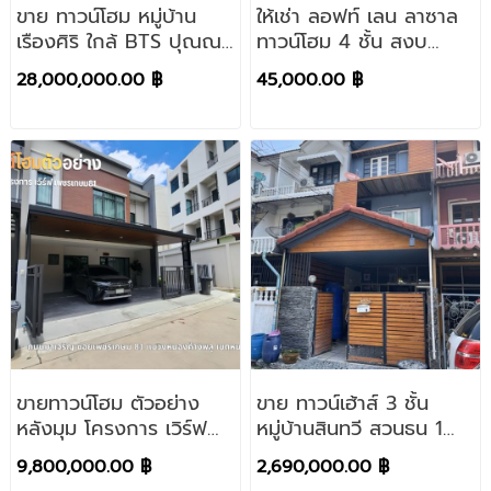
ขาย ทาวน์โฮม หมู่บ้าน
ให้เช่า ลอฟท์ เลน ลาซาล
เรืองศิริ ใกล้ BTS ปุณณ
ทาวน์โฮม 4 ชั้น สงบ
วิถี ทำเลเดินทางสะดวก
เพียง 31 ยูนิต กว้างขวาง
28,000,000.00 ฿
45,000.00 ฿
บ้านสวย สภาพดีมาก
ใกล้ BTS ราคาดี
เหมาะทำโฮมออฟฟิศ
ขายทาวน์โฮม ตัวอย่าง
ขาย ทาวน์เฮ้าส์ 3 ชั้น
หลังมุม โครงการ เวิร์ฟ
หมู่บ้านสินทวี สวนธน 1
เพชรเกษม81 (Verve
ประชาอุทิศ 44 - ทุ่งครุ
9,800,000.00 ฿
2,690,000.00 ฿
Phetkasem) ถ.มาเจริญ
บ้านสวย ทำเลดี