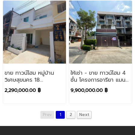
ขาย ทาวน์โฮม หมู่บ้าน
ให้เช่า - ขาย ทาวน์โฮม 4
วิเศษสุขนคร 18
ชั้น โครงการอารียา แมน
ประชาอุทิศ 79 สุขสวัสดิ์
ดารีน่า สุขุมวิท 77 พื้นที่
2,290,000.00 ฿
9,900,000.00 ฿
70 รีโนเวท (18 ตร.ว.)
31.10 ตารางวา หลังมุม
Prev
1
2
Next