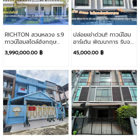
RICHTON สวนหลวง ร.9
ปล่อยเช่าด่วน!! ทาวน์โฮม
ทาวน์โฮมสไตล์อังกฤษ
อาร์เด้น พัฒนาการ รับจด
พร้อมโอน กู้ 100%
ทะเบียนบริษัท เดินทาง
3,990,000.00 ฿
45,000.00 ฿
สะดวก ใกล้ทางด่วน
พัฒนาการ