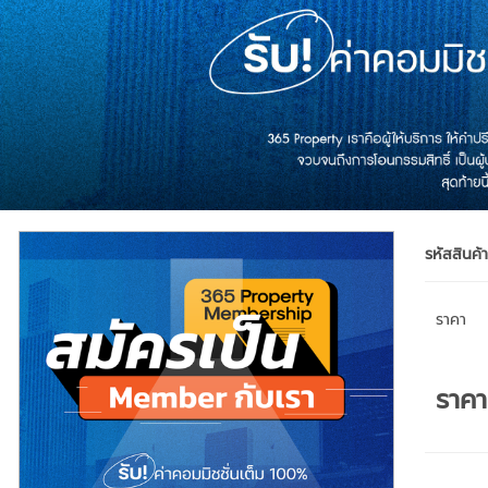
รหัสสินค้
ราคา
ราค