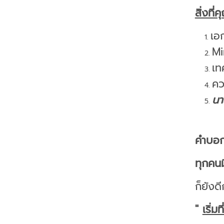
สิ่งที่
เอ
Mi
เท
คว
นา
คำบอก
ทุกคนมี
ก็ยังด
"
เริ่ม