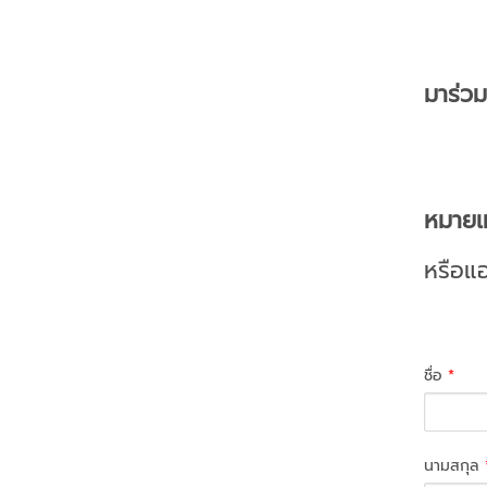
มาร่วม
หมายเห
หรือแอ
ชื่อ
*
นามสกุล