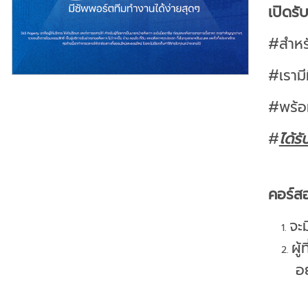
เปิดร
#สำหรั
#เรามี
#พร้อม
#
ได้รั
คอร์ส
จะม
ผู
อ