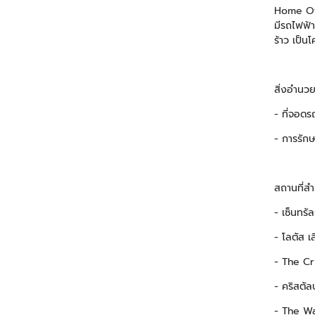
Home Off
มีรถไฟฟ้า
ร้าว เป็
สิ่งอำนว
- ที่จอดร
- การรัก
สถานที่สำ
- เซ็นทรั
- โลตัส เ
- The Cr
- คริสตั
- The Wa