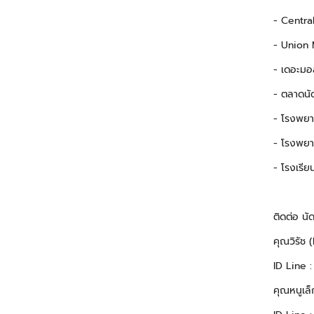
- Centra
- Union 
- เดอะมอ
- ตลาดนัด
- โรงพยา
- โรงพยา
- โรงเรีย
ติดต่อ นั
คุณวิรัช
ID Line 
คุณหนูเล