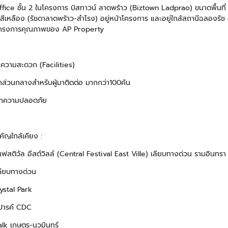
ice ชั้น 2 ในโครงการ บิสทาวน์ ลาดพร้าว (Biztown Ladprao) ขนาดพื้นที่ 
สีเหลือง (รัชดาลาดพร้าว-สำโรง) อยู่หน้าโครงการ และอยู่ใกล้สถานีฉลองรัช
นโครงการคุณภาพของ AP Property
ยความสะดวก (Facilities)
ถส่วนกลางสำหรับผู้มาติดต่อ มากกว่า100คัน
ษาความปลอดภัย
คัญใกล้เคียง :
ลเฟสติวัล อีสต์วิลล์ (Central Festival East Ville) เลียบทางด่วน รามอินทรา
ลียบทางด่วน
ystal Park
ลปารค์ CDC
lk เกษตร-นวมินทร์