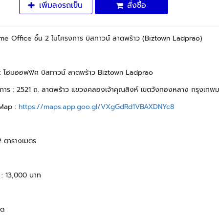
เพิ่มลงรถเข็น
สั่งซื้อ
Home Office ชั้น 2 ในโครงการ บิสทาวน์ ลาดพร้าว (Biztown Ladprao)
: โฮมออฟฟิศ บิสทาวน์ ลาดพร้าว Biztown Ladprao
ตรงการ : 2521 ถ. ลาดพร้าว แขวงคลองเจ้าคุณสิงห์ เขตวังทองหลาง กรุงเท
Map :
https://maps.app.goo.gl/VXgGdRd1VBAXDNYc8
2 ตารางเมตร
น : 13,000 บาท
ยด